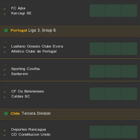
...
..
FC Ajka
...
...
...
..
Karcagi SE
Portugal
Liga 3, Group B
...
..
Lusitano Ginasio Clube Evora
...
...
...
..
Atletico Clube de Portugal
...
..
Sporting Covilha
...
...
...
..
Santarem
...
..
CF Os Belenenses
...
...
...
..
Caldas SC
Chile
Tercera Division
...
..
Deportes Rancagua
...
...
...
..
CD Constitucion Unido