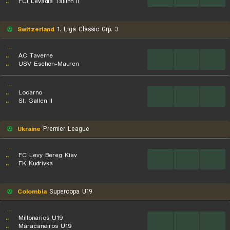
..
FCI Levadia Tallinn II
Switzerland
1. Liga Classic Grp. 3
...
..
AC Taverne
...
...
...
..
USV Eschen-Mauren
...
..
Locarno
...
...
...
..
St. Gallen II
Ukraine
Premier League
...
..
FC Levy Bereg Kiev
...
...
...
..
FK Kudrivka
Colombia
Supercopa U19
...
..
Millonarios U19
...
...
...
..
Maracaneiros U19