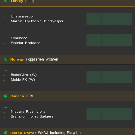
Turkey
1. Lig
...
..
Umraniyespor
...
...
...
..
Mardin Buyuksehir Belediyespor
...
..
Sivasspor
...
...
...
..
Esenler Erokspor
Norway
Toppserien Women
...
..
Bodo/Glimt (W)
...
...
...
..
Molde FK (W)
Canada
CEBL
...
..
Niagara River Lions
...
...
...
..
Brampton Honey Badgers
United States
WNBA Including Playoffs