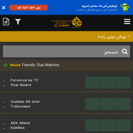
اپلیکیشن آس 90 مختص اندروید
برای دانلود کلیک کنید
(دسترسی آسان و بدون فیلترشکن به سایت)
پیش بینی زنده
World
Friendly Club Matches
...
..
Ferencvarosi TC
...
...
...
..
Real Madrid
...
..
Goztepe AS Izmir
...
...
...
..
Trabzonspor
...
..
AEK Athens
...
...
...
..
Kallithea