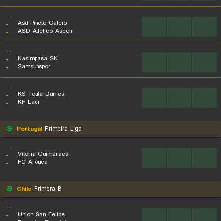
...
..
Asd Pineto Calcio
...
...
...
..
ASD Atletico Ascoli
...
..
Kasimpasa SK
...
...
...
..
Samsunspor
...
..
KS Teuta Durres
...
...
...
..
KF Laci
Portugal
Primeira Liga
...
..
Vitoria Guimaraes
...
...
...
..
FC Arouca
Chile
Primera B
...
..
Union San Felipe
...
...
...