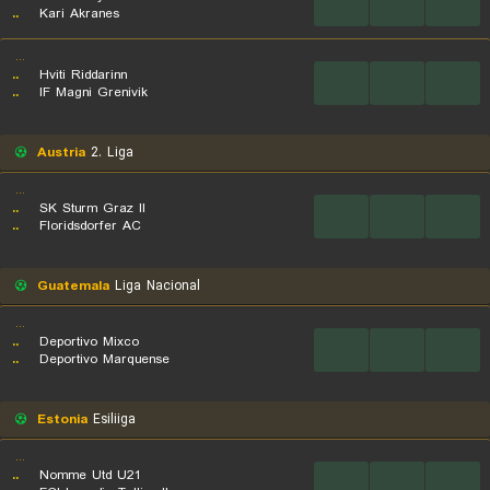
...
...
...
..
Kari Akranes
...
..
Hviti Riddarinn
...
...
...
..
IF Magni Grenivik
Austria
2. Liga
...
..
SK Sturm Graz II
...
...
...
..
Floridsdorfer AC
Guatemala
Liga Nacional
...
..
Deportivo Mixco
...
...
...
..
Deportivo Marquense
Estonia
Esiliiga
...
..
Nomme Utd U21
...
...
...