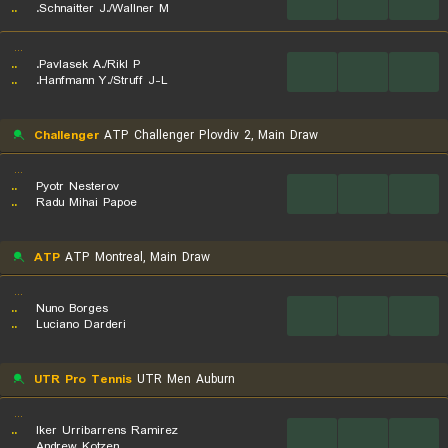
..
Schnaitter J./Wallner M.
...
..
Pavlasek A./Rikl P.
...
...
...
..
Hanfmann Y./Struff J-L.
Challenger
ATP Challenger Plovdiv 2, Main Draw
...
..
Pyotr Nesterov
...
...
...
..
Radu Mihai Papoe
ATP
ATP Montreal, Main Draw
...
..
Nuno Borges
...
...
...
..
Luciano Darderi
UTR Pro Tennis
UTR Men Auburn
...
..
Iker Urribarrens Ramirez
...
...
...
..
Andrew Kotzen