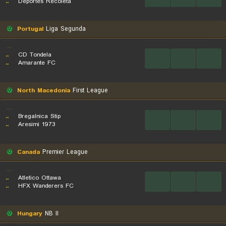
..
Deportes Recoleta
Portugal
Liga Segunda
...
..
CD Tondela
...
...
...
..
Amarante FC
North Macedonia
First League
...
..
Bregalnica Stip
...
...
...
..
Aresimi 1973
Canada
Premier League
...
..
Atletico Ottawa
...
...
...
..
HFX Wanderers FC
Hungary
NB II