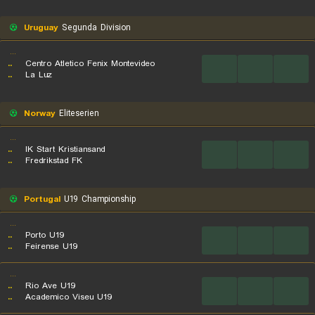
Uruguay
Segunda Division
...
..
Centro Atletico Fenix Montevideo
...
...
...
..
La Luz
Norway
Eliteserien
...
..
IK Start Kristiansand
...
...
...
..
Fredrikstad FK
Portugal
U19 Championship
...
..
Porto U19
...
...
...
..
Feirense U19
...
..
Rio Ave U19
...
...
...
..
Academico Viseu U19