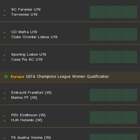
...
..
SC Farense U19
...
...
...
..
Torreense U19
...
..
CD Mafra U19
...
...
...
..
Clube Oriental Lisboa U19
...
..
Sporting Lisbon U19
...
...
...
..
Casa Pia AC U19
Europe
UEFA Champions League Women Qualification
...
..
Eintracht Frankfurt (W)
...
...
...
..
Malmo FF (W)
...
..
PSV Eindhoven (W)
...
...
...
..
HJK Helsinki (W)
...
..
FK Austria Vienna (W)
...
...
...