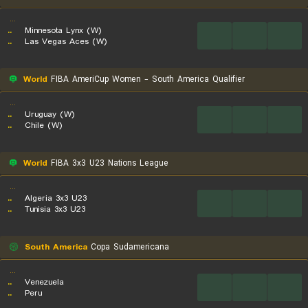
...
..
Minnesota Lynx (W)
...
...
...
..
Las Vegas Aces (W)
World
FIBA AmeriCup Women - South America Qualifier
...
..
Uruguay (W)
...
...
...
..
Chile (W)
World
FIBA 3x3 U23 Nations League
...
..
Algeria 3x3 U23
...
...
...
..
Tunisia 3x3 U23
South America
Copa Sudamericana
...
..
Venezuela
...
...
...
..
Peru