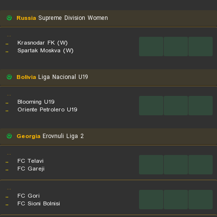
Russia
Supreme Division Women
...
..
Krasnodar FK (W)
...
...
...
..
Spartak Moskva (W)
Bolivia
Liga Nacional U19
...
..
Blooming U19
...
...
...
..
Oriente Petrolero U19
Georgia
Erovnuli Liga 2
...
..
FC Telavi
...
...
...
..
FC Gareji
...
..
FC Gori
...
...
...
..
FC Sioni Bolnisi