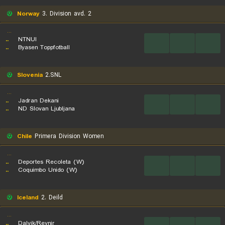
Norway
3. Division avd. 2
...
..
NTNUI
...
...
...
..
Byasen Toppfotball
Slovenia
2.SNL
...
..
Jadran Dekani
...
...
...
..
ND Slovan Ljubljana
Chile
Primera Division Women
...
..
Deportes Recoleta (W)
...
...
...
..
Coquimbo Unido (W)
Iceland
2. Deild
...
..
Dalvik/Reynir