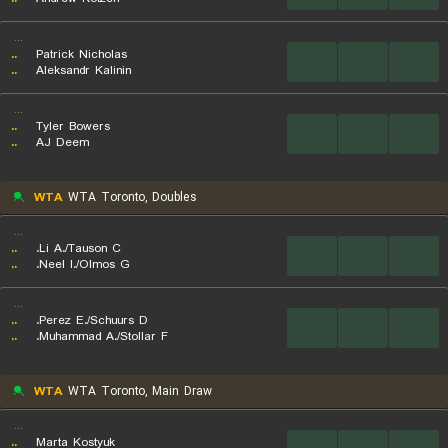
...
..
Patrick Nicholas
...
...
...
..
Aleksandr Kalinin
...
..
Tyler Bowers
...
...
...
..
AJ Deem
WTA
WTA Toronto, Doubles
...
..
Li A./Tauson C.
...
...
...
..
Neel I./Olmos G.
...
..
Perez E./Schuurs D.
...
...
...
..
Muhammad A./Stollar F.
WTA
WTA Toronto, Main Draw
...
..
Marta Kostyuk