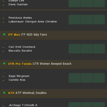
..
Eunhye Lee
...
...
...
..
Dana Guzman
...
..
Penickova Annika
...
...
...
..
Lutkemeyer Obregon Anne Christine
ITF Men
ITF M25 Italy Fano
...
..
Carl Emil Overbeck
...
...
...
..
Marcello Serafini
UTR Pro Tennis
UTR Women Newport Beach
...
..
Sage Bergeson
...
...
...
..
Camille Kiss
ATP
ATP Montreal, Doubles
...
..
Arribage T./Olivetti A.
...
...
...