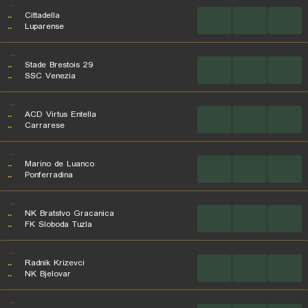
...
..
Cittadella
...
...
...
..
Luparense
...
..
Stade Brestois 29
...
...
...
..
SSC Venezia
...
..
ACD Virtus Entella
...
...
...
..
Carrarese
...
..
Marino de Luanco
...
...
...
..
Ponferradina
...
..
NK Bratstvo Gracanica
...
...
...
..
FK Sloboda Tuzla
...
..
Radnik Krizevci
...
...
...
..
NK Bjelovar
...