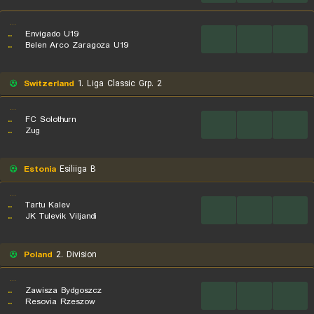
...
..
Envigado U19
...
...
...
..
Belen Arco Zaragoza U19
Switzerland
1. Liga Classic Grp. 2
...
..
FC Solothurn
...
...
...
..
Zug
Estonia
Esiliiga B
...
..
Tartu Kalev
...
...
...
..
JK Tulevik Viljandi
Poland
2. Division
...
..
Zawisza Bydgoszcz
...
...
...
..
Resovia Rzeszow