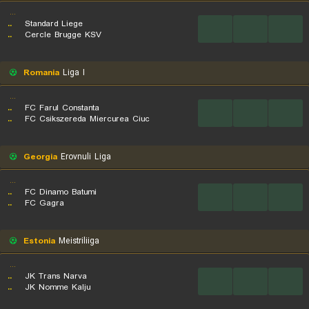
...
..
Standard Liege
...
...
...
..
Cercle Brugge KSV
Romania
Liga I
...
..
FC Farul Constanta
...
...
...
..
FC Csikszereda Miercurea Ciuc
Georgia
Erovnuli Liga
...
..
FC Dinamo Batumi
...
...
...
..
FC Gagra
Estonia
Meistriliiga
...
..
JK Trans Narva
...
...
...
..
JK Nomme Kalju