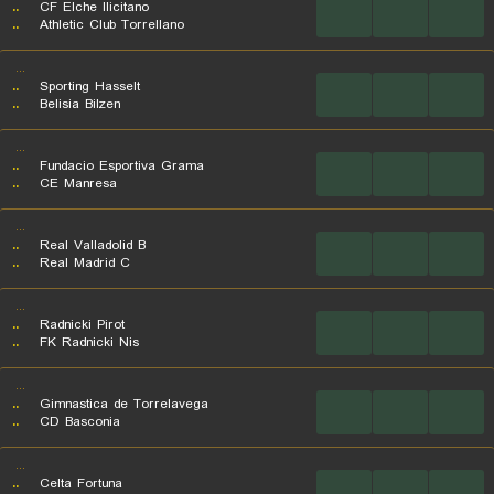
..
CF Elche Ilicitano
...
...
...
..
Athletic Club Torrellano
...
..
Sporting Hasselt
...
...
...
..
Belisia Bilzen
...
..
Fundacio Esportiva Grama
...
...
...
..
CE Manresa
...
..
Real Valladolid B
...
...
...
..
Real Madrid C
...
..
Radnicki Pirot
...
...
...
..
FK Radnicki Nis
...
..
Gimnastica de Torrelavega
...
...
...
..
CD Basconia
...
..
Celta Fortuna
...
...
...