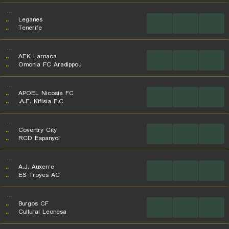
...
..
Leganes
...
...
...
..
Tenerife
...
..
AEK Larnaca
...
...
...
..
Omonia FC Aradippou
...
..
APOEL Nicosia FC
...
...
...
..
A.E. Kifisia F.C.
...
..
Coventry City
...
...
...
..
RCD Espanyol
...
..
A.J. Auxerre
...
...
...
..
ES Troyes AC
...
..
Burgos CF
...
...
...
..
Cultural Leonesa