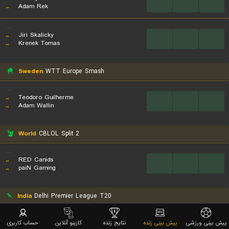
...
...
...
..
Adam Rek
...
..
Jiri Skalicky
...
...
...
..
Krenek Tomas
Sweden
WTT Europe Smash
...
..
Teodoro Guilherme
...
...
...
..
Adam Wallin
World
CBLOL Split 2
...
..
RED Canids
...
...
...
..
paiN Gaming
India
Delhi Premier League T20
...
..
Central Delhi Kings
پیش بینی ورزشی
پیش بینی زنده
نتایج زنده
کازینو آنلاین
حساب کاربری
...
...
...