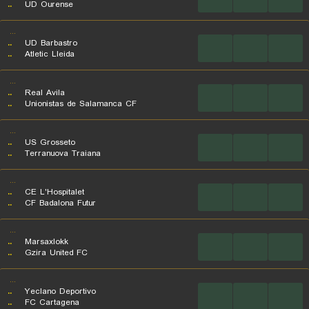
..
UD Ourense
...
..
UD Barbastro
...
...
...
..
Atletic Lleida
...
..
Real Avila
...
...
...
..
Unionistas de Salamanca CF
...
..
US Grosseto
...
...
...
..
Terranuova Traiana
...
..
CE L'Hospitalet
...
...
...
..
CF Badalona Futur
...
..
Marsaxlokk
...
...
...
..
Gzira United FC
...
..
Yeclano Deportivo
...
...
...
..
FC Cartagena