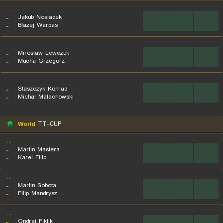
...
..
Jakub Nosiadek
...
...
...
..
Blazej Warpas
...
..
Miroslaw Lewczuk
...
...
...
..
Mucha Grzegorz
...
..
Staszczyk Konrad
...
...
...
..
Michal Malachowski
World
TT-CUP
...
..
Martin Mastera
...
...
...
..
Karel Filip
...
..
Martin Sobota
...
...
...
..
Filip Mandrysz
...
..
Ondrej Fiklik