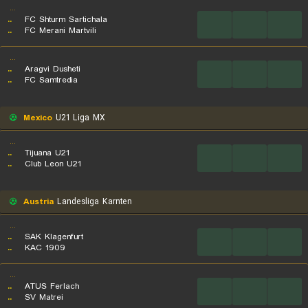
...
..
FC Shturm Sartichala
...
...
...
..
FC Merani Martvili
...
..
Aragvi Dusheti
...
...
...
..
FC Samtredia
Mexico
U21 Liga MX
...
..
Tijuana U21
...
...
...
..
Club Leon U21
Austria
Landesliga Karnten
...
..
SAK Klagenfurt
...
...
...
..
KAC 1909
...
..
ATUS Ferlach
...
...
...
..
SV Matrei