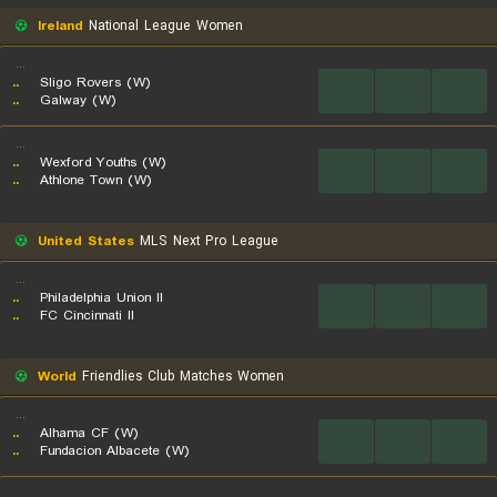
Ireland
National League Women
...
..
Sligo Rovers (W)
...
...
...
..
Galway (W)
...
..
Wexford Youths (W)
...
...
...
..
Athlone Town (W)
United States
MLS Next Pro League
...
..
Philadelphia Union II
...
...
...
..
FC Cincinnati II
World
Friendlies Club Matches Women
...
..
Alhama CF (W)
...
...
...
..
Fundacion Albacete (W)
...