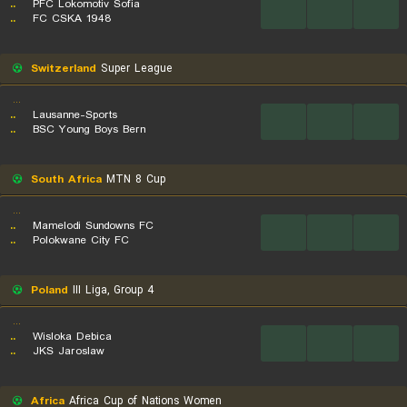
..
PFC Lokomotiv Sofia
...
...
...
..
FC CSKA 1948
Switzerland
Super League
...
..
Lausanne-Sports
...
...
...
..
BSC Young Boys Bern
South Africa
MTN 8 Cup
...
..
Mamelodi Sundowns FC
...
...
...
..
Polokwane City FC
Poland
III Liga, Group 4
...
..
Wisloka Debica
...
...
...
..
JKS Jaroslaw
Africa
Africa Cup of Nations Women